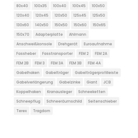
80x40
100x35
100x40
100x45
100x50
120x40
120x45
120x50
125x45
125x50
130x60
140x50
150x50
150x60
150x65
150x70
Adapterplatte
Ahlmann
Anschweißkonsole
Drehgerät
Euroaufnahme
Fassheber
Fasstransporter
FEM 2
FEM 2A
FEM 2B
FEM 3
FEM 3A
FEM 3B
FEM 4A
Gabelhaken
Gabelträger
Gabelträgerprofilleiste
Gabelverlängerung
Gabelzinke
Giant
JCB
Koppelhaken
Kranausleger
Schneeketten
Schneepflug
Schneeräumschild
Seitenschieber
Terex
Tragdorn