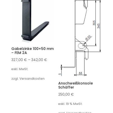
Gabelzinke 100×50 mm
– FEM 2A
327,00
€
–
342,00
€
exkl. MwSt.
zzgl. Versandkosten
Anschweißkonsole
Schäffer
250,00
€
exkl. 19 % MwSt.