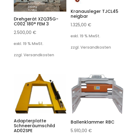
Kranausleger TJCL45
neigbar
Drehgerät XZQ35G-
C002 180° FEM 3
1.325,00
€
2.500,00
€
exkl. 19 % MwSt.
exkl. 19 % MwSt.
zzgl. Versandkosten
zzgl. Versandkosten
Adapterplatte
Ballenklammer RBC
Schneeräumschild
AD02SPE
5.910,00
€