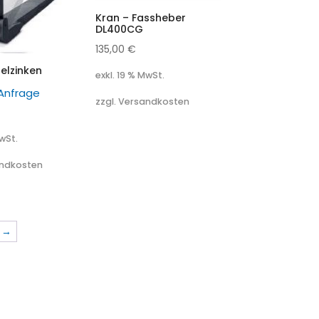
Kran – Fassheber
DL400CG
135,00
€
elzinken
exkl. 19 % MwSt.
 Anfrage
zzgl. Versandkosten
MwSt.
andkosten
→