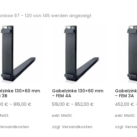
bnisse 97 – 120 von 145 werden angezeigt
lzinke 130×60 mm
Gabelzinke 130×60 mm
Gabelzin
M 3B
– FEM 4A
– FEM 3A
00
€
–
816,00
€
519,00
€
–
852,00
€
452,00
€
 MwSt.
exkl. MwSt.
exkl. MwSt.
 Versandkosten
zzgl. Versandkosten
zzgl. Vers