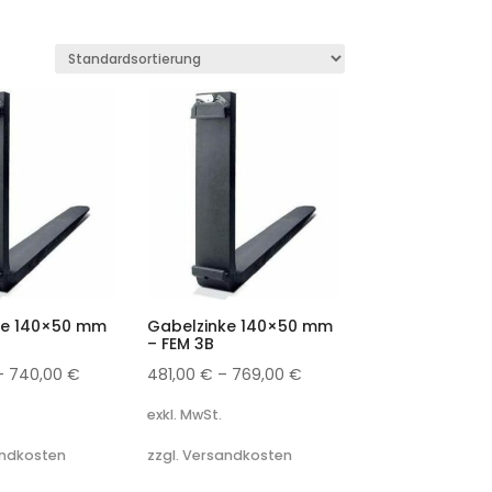
ke 140×50 mm
Gabelzinke 140×50 mm
– FEM 3B
–
740,00
€
481,00
€
–
769,00
€
exkl. MwSt.
andkosten
zzgl. Versandkosten