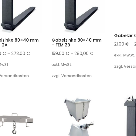
Gabelzink
lzinke 80×40 mm
Gabelzinke 80×40 mm
21,00
€
–
M 2A
– FEM 2B
00
€
–
273,00
€
159,00
€
–
280,00
€
exkl. MwSt.
 MwSt.
exkl. MwSt.
zzgl. Vers
 Versandkosten
zzgl. Versandkosten