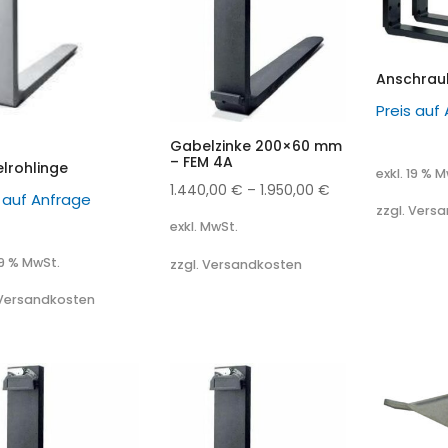
Anschrau
Preis auf
Gabelzinke 200×60 mm
– FEM 4A
lrohlinge
exkl. 19 % 
1.440,00
€
–
1.950,00
€
s auf Anfrage
zzgl. Vers
exkl. MwSt.
19 % MwSt.
zzgl. Versandkosten
 Versandkosten