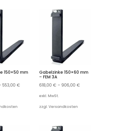
ke 150×50 mm
Gabelzinke 150×60 mm
– FEM 3A
–
553,00
€
618,00
€
–
906,00
€
exkl. MwSt.
andkosten
zzgl. Versandkosten