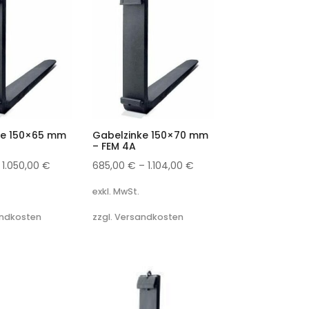
ke 150×65 mm
Gabelzinke 150×70 mm
– FEM 4A
–
1.050,00
€
685,00
€
–
1.104,00
€
exkl. MwSt.
andkosten
zzgl. Versandkosten