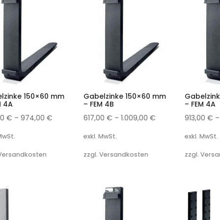
lzinke 150×60 mm
Gabelzinke 150×60 mm
Gabelzin
M 4A
– FEM 4B
– FEM 4A
00
€
–
974,00
€
617,00
€
–
1.009,00
€
913,00
€
 MwSt.
exkl. MwSt.
exkl. MwSt.
 Versandkosten
zzgl. Versandkosten
zzgl. Vers