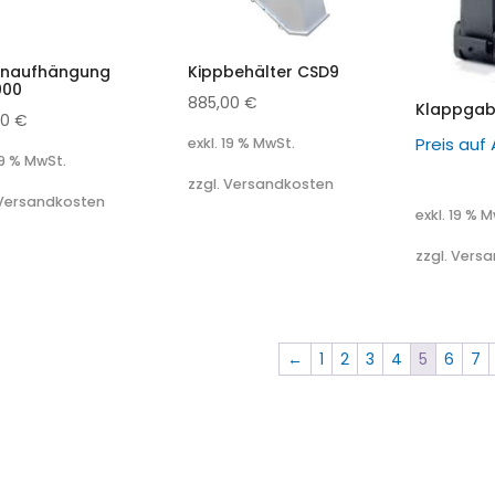
naufhängung
Kippbehälter CSD9
000
885,00
€
Klappgab
00
€
Preis auf
exkl. 19 % MwSt.
19 % MwSt.
zzgl. Versandkosten
 Versandkosten
exkl. 19 % 
zzgl. Vers
←
1
2
3
4
5
6
7