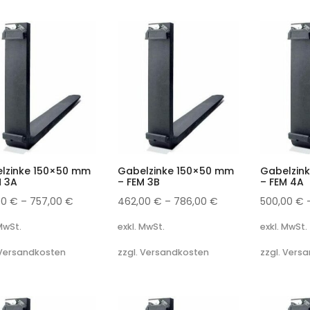
lzinke 150×50 mm
Gabelzinke 150×50 mm
Gabelzin
M 3A
– FEM 3B
– FEM 4A
00
€
–
757,00
€
462,00
€
–
786,00
€
500,00
€
 MwSt.
exkl. MwSt.
exkl. MwSt.
 Versandkosten
zzgl. Versandkosten
zzgl. Vers