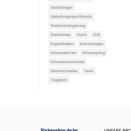
Gabelträger
Gabelträgerprofilleiste
Gabelverlängerung
Gabelzinke
Giant
JCB
Koppelhaken
Kranausleger
Schneeketten
Schneepflug
Schneeräumschild
Seitenschieber
Terex
Tragdorn
UNSERE PR