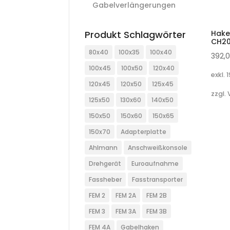
Gabelverlängerungen
Hake
Produkt Schlagwörter
CH2
80x40
100x35
100x40
392,
100x45
100x50
120x40
exkl. 
120x45
120x50
125x45
zzgl.
125x50
130x60
140x50
150x50
150x60
150x65
150x70
Adapterplatte
Ahlmann
Anschweißkonsole
Drehgerät
Euroaufnahme
Fassheber
Fasstransporter
FEM 2
FEM 2A
FEM 2B
FEM 3
FEM 3A
FEM 3B
FEM 4A
Gabelhaken