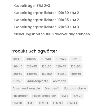
Gabelträger FEM 2-3
Gabelträgerprofilleisten 100x30 FEM 2
Gabelträgerprofilleisten 100x35 FEM 2
Gabelträgerprofilleisten 120x50 FEM 3
Sicherungsbolzen für Gabelverlängerungen
Produkt Schlagwörter
80x40
100x35
100x40
100x45
100x50
120x40
120x45
120x50
125x45
125x50
130x60
140x50
150x50
150x60
150x65
150x70
Adapterplatte
Ahlmann
Anschweißkonsole
Drehgerät
Euroaufnahme
Fassheber
Fasstransporter
FEM 2
FEM 2A
FEM 2B
FEM 3
FEM 3A
FEM 3B
FEM 4A