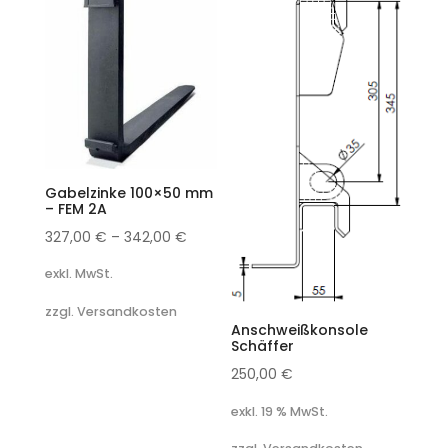
Gabelzinke 100×50 mm
– FEM 2A
327,00
€
–
342,00
€
exkl. MwSt.
zzgl. Versandkosten
Anschweißkonsole
Schäffer
250,00
€
exkl. 19 % MwSt.