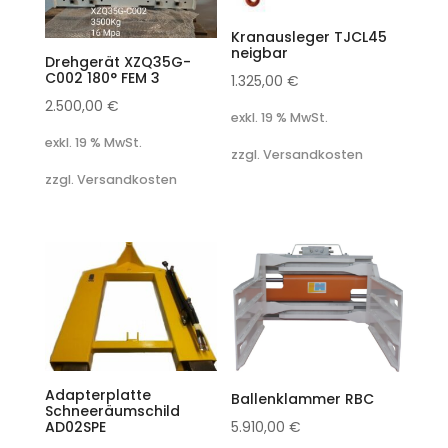
Kranausleger TJCL45
neigbar
Drehgerät XZQ35G-
C002 180° FEM 3
1.325,00
€
2.500,00
€
exkl. 19 % MwSt.
exkl. 19 % MwSt.
zzgl. Versandkosten
zzgl. Versandkosten
Adapterplatte
Ballenklammer RBC
Schneeräumschild
AD02SPE
5.910,00
€