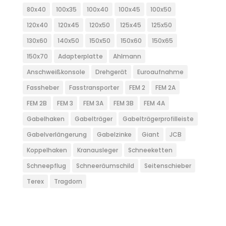
80x40
100x35
100x40
100x45
100x50
120x40
120x45
120x50
125x45
125x50
130x60
140x50
150x50
150x60
150x65
150x70
Adapterplatte
Ahlmann
Anschweißkonsole
Drehgerät
Euroaufnahme
Fassheber
Fasstransporter
FEM 2
FEM 2A
FEM 2B
FEM 3
FEM 3A
FEM 3B
FEM 4A
Gabelhaken
Gabelträger
Gabelträgerprofilleiste
Gabelverlängerung
Gabelzinke
Giant
JCB
Koppelhaken
Kranausleger
Schneeketten
Schneepflug
Schneeräumschild
Seitenschieber
Terex
Tragdorn