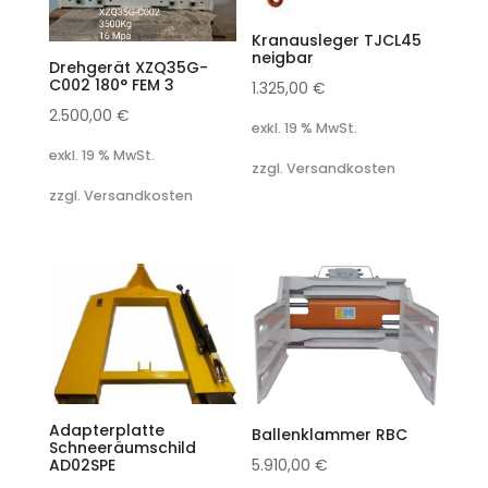
Kranausleger TJCL45
neigbar
Drehgerät XZQ35G-
C002 180° FEM 3
1.325,00
€
2.500,00
€
exkl. 19 % MwSt.
exkl. 19 % MwSt.
zzgl. Versandkosten
zzgl. Versandkosten
Adapterplatte
Ballenklammer RBC
Schneeräumschild
AD02SPE
5.910,00
€