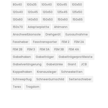
80x40
100x35
100x40
100x45
100x50
120x40
120x45
120x50
125x45
125x50
130x60
140x50
150x50
150x60
150x65
150x70
Adapterplatte
Ahlmann
Anschweißkonsole
Drehgerät
Euroaufnahme
Fassheber
Fasstransporter
FEM 2
FEM 2A
FEM 2B
FEM 3
FEM 3A
FEM 3B
FEM 4A
Gabelhaken
Gabelträger
Gabelträgerprofilleiste
Gabelverlängerung
Gabelzinke
Giant
JCB
Koppelhaken
Kranausleger
Schneeketten
Schneepflug
Schneeräumschild
Seitenschieber
Terex
Tragdorn