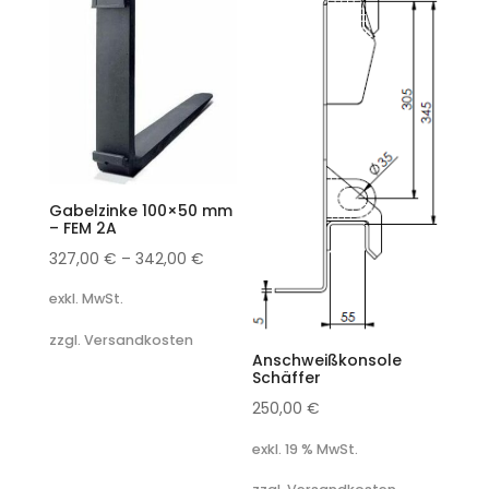
Gabelzinke 100×50 mm
– FEM 2A
327,00
€
–
342,00
€
exkl. MwSt.
zzgl. Versandkosten
Anschweißkonsole
Schäffer
250,00
€
exkl. 19 % MwSt.