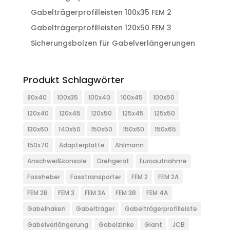
Gabelträgerprofilleisten 100x35 FEM 2
Gabelträgerprofilleisten 120x50 FEM 3
Sicherungsbolzen für Gabelverlängerungen
Produkt Schlagwörter
80x40
100x35
100x40
100x45
100x50
120x40
120x45
120x50
125x45
125x50
130x60
140x50
150x50
150x60
150x65
150x70
Adapterplatte
Ahlmann
Anschweißkonsole
Drehgerät
Euroaufnahme
Fassheber
Fasstransporter
FEM 2
FEM 2A
FEM 2B
FEM 3
FEM 3A
FEM 3B
FEM 4A
Gabelhaken
Gabelträger
Gabelträgerprofilleiste
Gabelverlängerung
Gabelzinke
Giant
JCB