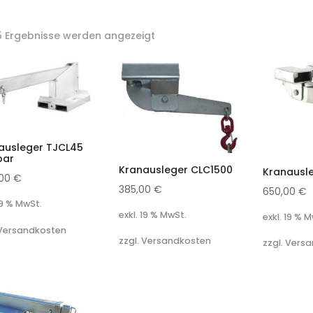
 5 Ergebnisse werden angezeigt
ausleger TJCL45
bar
Kranausleger CLC1500
Kranausl
,00
€
385,00
€
650,00
€
19 % MwSt.
exkl. 19 % MwSt.
exkl. 19 % 
 Versandkosten
zzgl. Versandkosten
zzgl. Vers