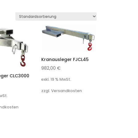
Kranausleger FJCL45
982,00
€
eger CLC3000
exkl. 19 % MwSt.
zzgl. Versandkosten
MwSt.
andkosten