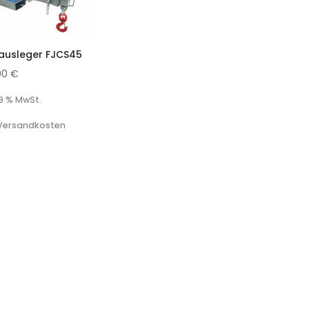
ausleger FJCS45
00
€
19 % MwSt.
 Versandkosten