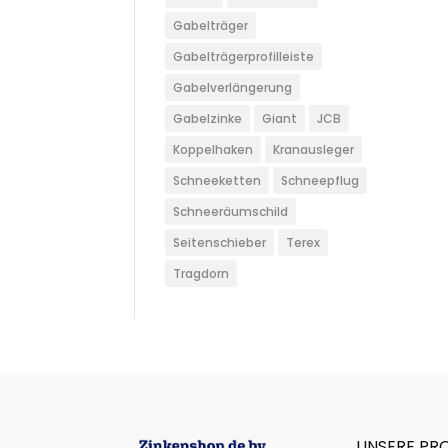
Gabelträger
Gabelträgerprofilleiste
Gabelverlängerung
Gabelzinke
Giant
JCB
Koppelhaken
Kranausleger
Schneeketten
Schneepflug
Schneeräumschild
Seitenschieber
Terex
Tragdorn
UNSERE PR