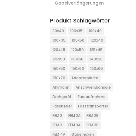
Gabelverlängerungen
Produkt Schlagwörter
80x40
100x35
100x40
100x45
100x50
120x40
120x45
120x50
125x45
125x50
130x60
140x50
150x50
150x60
150x65
150x70
Adapterplatte
Ahlmann
Anschweißkonsole
Drehgerät
Euroaufnahme
Fassheber
Fasstransporter
FEM 2
FEM 2A
FEM 2B
FEM 3
FEM 3A
FEM 3B
FEM 4A
Gabelhaken