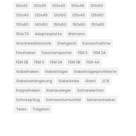
80x40
100x35
100x40
100x45
100x50
120x40
120x45
120x50
125x45
125x50
130x60
140x50
150x50
150x60
150x65
150x70
Adapterplatte
Ahlmann
Anschweißkonsole
Drehgerät
Euroaufnahme
Fassheber
Fasstransporter
FEM 2
FEM 2A
FEM 2B
FEM 3
FEM 3A
FEM 3B
FEM 4A
Gabelhaken
Gabelträger
Gabelträgerprofilleiste
Gabelverlängerung
Gabelzinke
Giant
JCB
Koppelhaken
Kranausleger
Schneeketten
Schneepflug
Schneeräumschild
Seitenschieber
Terex
Tragdorn