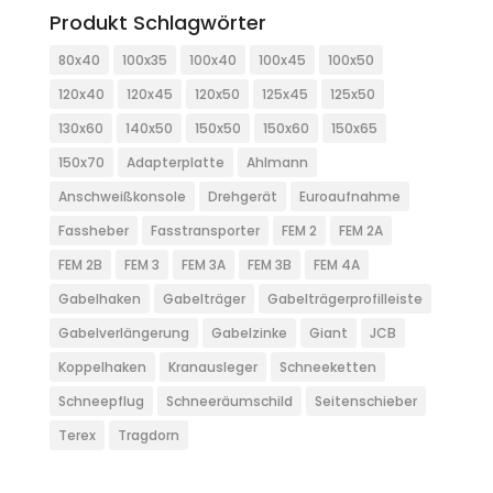
Produkt Schlagwörter
80x40
100x35
100x40
100x45
100x50
120x40
120x45
120x50
125x45
125x50
130x60
140x50
150x50
150x60
150x65
150x70
Adapterplatte
Ahlmann
Anschweißkonsole
Drehgerät
Euroaufnahme
Fassheber
Fasstransporter
FEM 2
FEM 2A
FEM 2B
FEM 3
FEM 3A
FEM 3B
FEM 4A
Gabelhaken
Gabelträger
Gabelträgerprofilleiste
Gabelverlängerung
Gabelzinke
Giant
JCB
Koppelhaken
Kranausleger
Schneeketten
Schneepflug
Schneeräumschild
Seitenschieber
Terex
Tragdorn