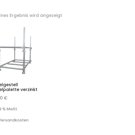
elnes Ergebnis wird angezeigt
elgestell
lpalette verzinkt
00
€
19 % MwSt.
 Versandkosten