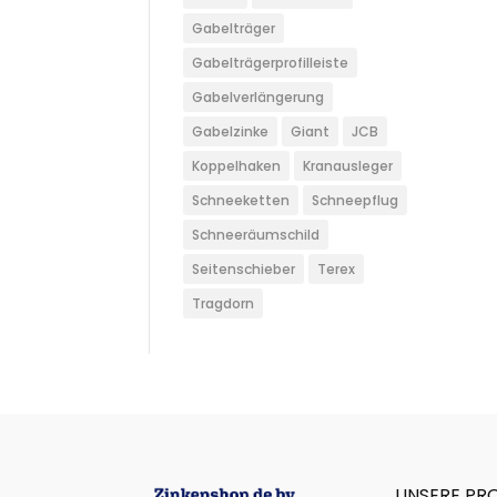
Gabelträger
Gabelträgerprofilleiste
Gabelverlängerung
Gabelzinke
Giant
JCB
Koppelhaken
Kranausleger
Schneeketten
Schneepflug
Schneeräumschild
Seitenschieber
Terex
Tragdorn
UNSERE PR