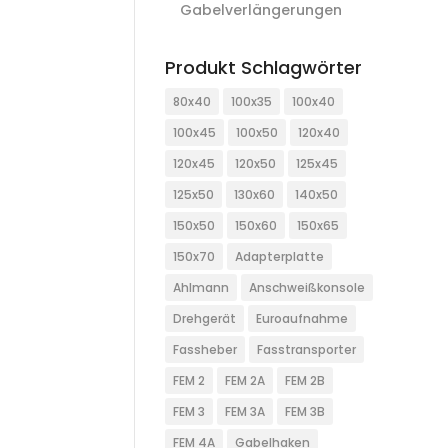
Gabelverlängerungen
Produkt Schlagwörter
80x40
100x35
100x40
100x45
100x50
120x40
120x45
120x50
125x45
125x50
130x60
140x50
150x50
150x60
150x65
150x70
Adapterplatte
Ahlmann
Anschweißkonsole
Drehgerät
Euroaufnahme
Fassheber
Fasstransporter
FEM 2
FEM 2A
FEM 2B
FEM 3
FEM 3A
FEM 3B
FEM 4A
Gabelhaken