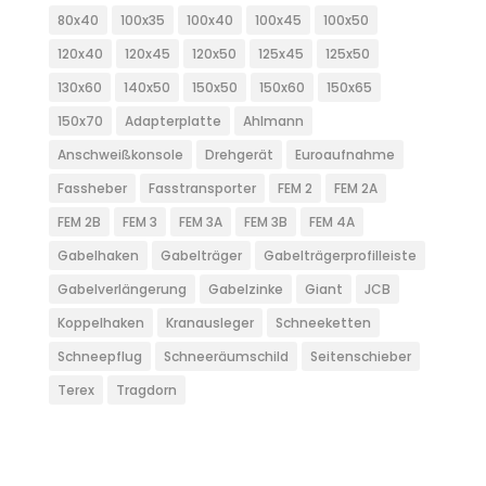
80x40
100x35
100x40
100x45
100x50
120x40
120x45
120x50
125x45
125x50
130x60
140x50
150x50
150x60
150x65
150x70
Adapterplatte
Ahlmann
Anschweißkonsole
Drehgerät
Euroaufnahme
Fassheber
Fasstransporter
FEM 2
FEM 2A
FEM 2B
FEM 3
FEM 3A
FEM 3B
FEM 4A
Gabelhaken
Gabelträger
Gabelträgerprofilleiste
Gabelverlängerung
Gabelzinke
Giant
JCB
Koppelhaken
Kranausleger
Schneeketten
Schneepflug
Schneeräumschild
Seitenschieber
Terex
Tragdorn