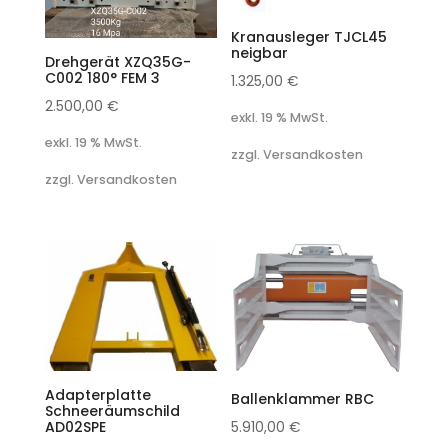
Kranausleger TJCL45
neigbar
Drehgerät XZQ35G-
C002 180° FEM 3
1.325,00
€
2.500,00
€
exkl. 19 % MwSt.
exkl. 19 % MwSt.
zzgl. Versandkosten
zzgl. Versandkosten
Adapterplatte
Ballenklammer RBC
Schneeräumschild
AD02SPE
5.910,00
€