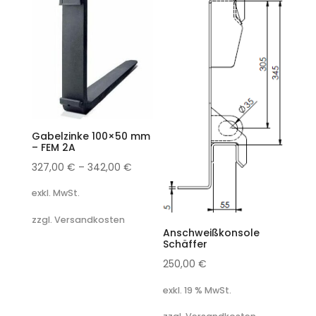
Gabelzinke 100×50 mm
– FEM 2A
327,00
€
–
342,00
€
exkl. MwSt.
zzgl. Versandkosten
Anschweißkonsole
Schäffer
250,00
€
exkl. 19 % MwSt.