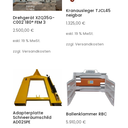
Kranausleger TJCL45
neigbar
Drehgerät XZQ35G-
C002 180° FEM 3
1.325,00
€
2.500,00
€
exkl. 19 % MwSt.
exkl. 19 % MwSt.
zzgl. Versandkosten
zzgl. Versandkosten
Adapterplatte
Ballenklammer RBC
Schneeräumschild
AD02SPE
5.910,00
€