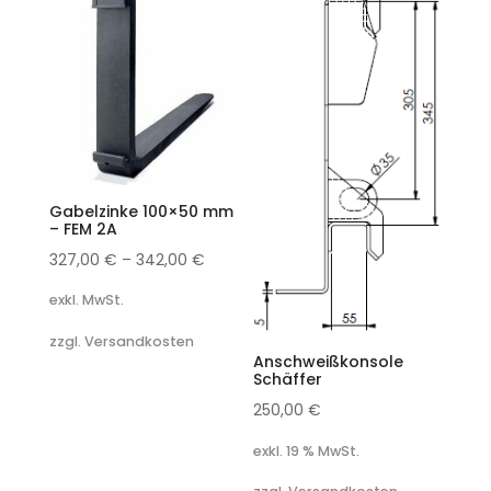
Gabelzinke 100×50 mm
– FEM 2A
327,00
€
–
342,00
€
exkl. MwSt.
zzgl. Versandkosten
Anschweißkonsole
Schäffer
250,00
€
exkl. 19 % MwSt.