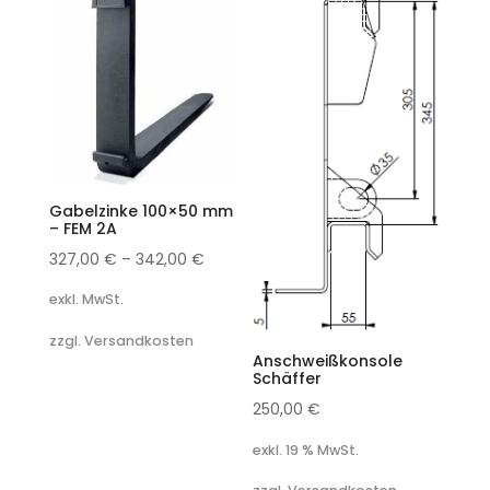
Gabelzinke 100×50 mm
– FEM 2A
327,00
€
–
342,00
€
exkl. MwSt.
zzgl. Versandkosten
Anschweißkonsole
Schäffer
250,00
€
exkl. 19 % MwSt.