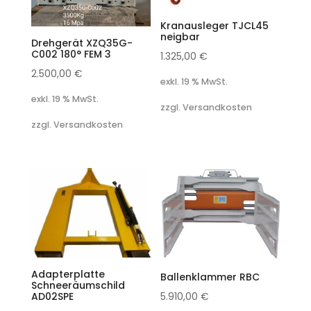
Kranausleger TJCL45
neigbar
Drehgerät XZQ35G-
C002 180° FEM 3
1.325,00
€
2.500,00
€
exkl. 19 % MwSt.
exkl. 19 % MwSt.
zzgl. Versandkosten
zzgl. Versandkosten
Adapterplatte
Ballenklammer RBC
Schneeräumschild
AD02SPE
5.910,00
€