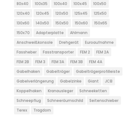
80x40
100x35
100x40
100x45
100x50
120x40
120x45
120x50
125x45
125x50
130x60
140x50
150x50
150x60
150x65
150x70
Adapterplatte
Ahlmann
Anschweißkonsole
Drehgerät
Euroaufnahme
Fassheber
Fasstransporter
FEM 2
FEM 2A
FEM 2B
FEM 3
FEM 3A
FEM 3B
FEM 4A
Gabelhaken
Gabelträger
Gabelträgerprofilleiste
Gabelverlängerung
Gabelzinke
Giant
JCB
Koppelhaken
Kranausleger
Schneeketten
Schneepflug
Schneeräumschild
Seitenschieber
Terex
Tragdorn