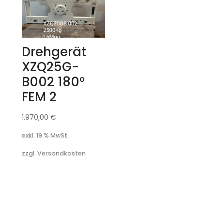
Drehgerät
XZQ25G-
B002 180°
FEM 2
1.970,00
€
exkl. 19 % MwSt.
zzgl. Versandkosten