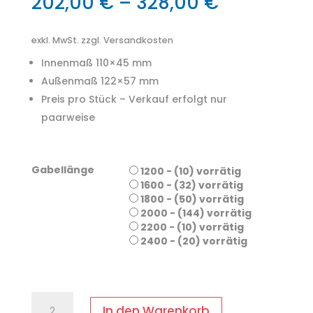
202,00
€
–
328,00
€
exkl. MwSt.
zzgl. Versandkosten
Innenmaß 110×45 mm
Außenmaß 122×57 mm
Preis pro Stück – Verkauf erfolgt nur
paarweise
Gabellänge
1200 - (10) vorrätig
1600 - (32) vorrätig
1800 - (50) vorrätig
2000 - (144) vorrätig
2200 - (10) vorrätig
2400 - (20) vorrätig
Gabelverlängerung
In den Warenkorb