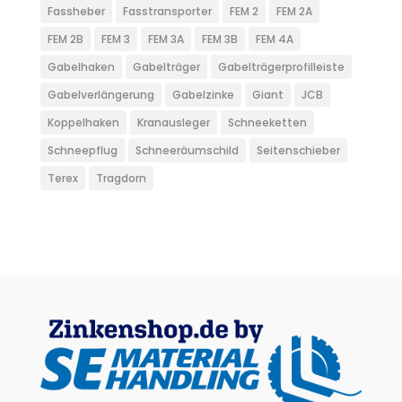
Fassheber
Fasstransporter
FEM 2
FEM 2A
FEM 2B
FEM 3
FEM 3A
FEM 3B
FEM 4A
Gabelhaken
Gabelträger
Gabelträgerprofilleiste
Gabelverlängerung
Gabelzinke
Giant
JCB
Koppelhaken
Kranausleger
Schneeketten
Schneepflug
Schneeräumschild
Seitenschieber
Terex
Tragdorn