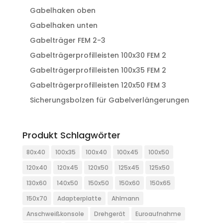
Gabelhaken oben
Gabelhaken unten
Gabelträger FEM 2-3
Gabelträgerprofilleisten 100x30 FEM 2
Gabelträgerprofilleisten 100x35 FEM 2
Gabelträgerprofilleisten 120x50 FEM 3
Sicherungsbolzen für Gabelverlängerungen
Produkt Schlagwörter
80x40
100x35
100x40
100x45
100x50
120x40
120x45
120x50
125x45
125x50
130x60
140x50
150x50
150x60
150x65
150x70
Adapterplatte
Ahlmann
Anschweißkonsole
Drehgerät
Euroaufnahme