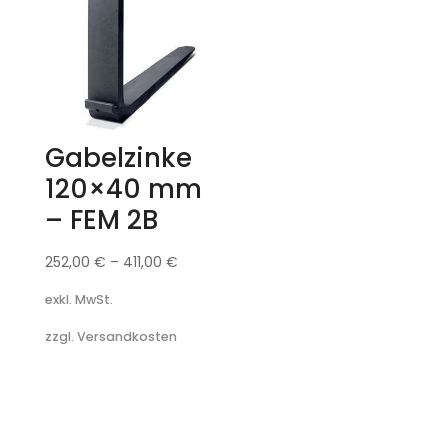
Gabelzinke
120×40 mm
– FEM 2B
252,00
€
–
411,00
€
exkl. MwSt.
zzgl. Versandkosten