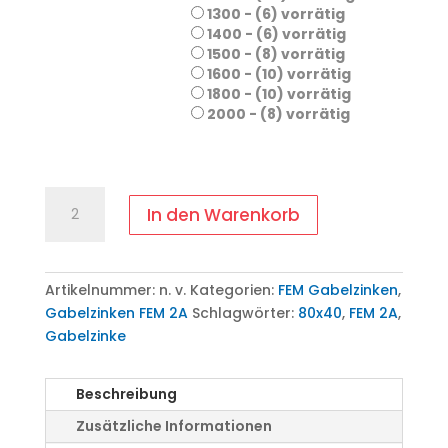
1300 - (6) vorrätig
1400 - (6) vorrätig
1500 - (8) vorrätig
1600 - (10) vorrätig
1800 - (10) vorrätig
2000 - (8) vorrätig
Gabelzinke
In den Warenkorb
80x40
mm
-
FEM
Artikelnummer:
n. v.
Kategorien:
FEM Gabelzinken
,
2A
Gabelzinken FEM 2A
Schlagwörter:
80x40
,
FEM 2A
,
Menge
Gabelzinke
Beschreibung
Zusätzliche Informationen