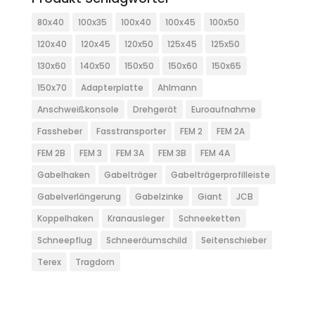
80x40
100x35
100x40
100x45
100x50
120x40
120x45
120x50
125x45
125x50
130x60
140x50
150x50
150x60
150x65
150x70
Adapterplatte
Ahlmann
Anschweißkonsole
Drehgerät
Euroaufnahme
Fassheber
Fasstransporter
FEM 2
FEM 2A
FEM 2B
FEM 3
FEM 3A
FEM 3B
FEM 4A
Gabelhaken
Gabelträger
Gabelträgerprofilleiste
Gabelverlängerung
Gabelzinke
Giant
JCB
Koppelhaken
Kranausleger
Schneeketten
Schneepflug
Schneeräumschild
Seitenschieber
Terex
Tragdorn