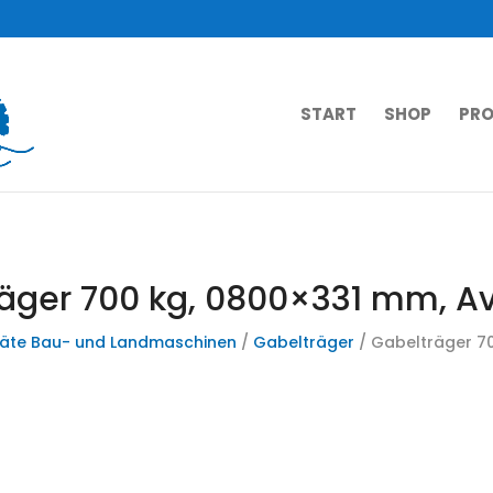
START
SHOP
PRO
äger 700 kg, 0800×331 mm, A
äte Bau- und Landmaschinen
/
Gabelträger
/ Gabelträger 7