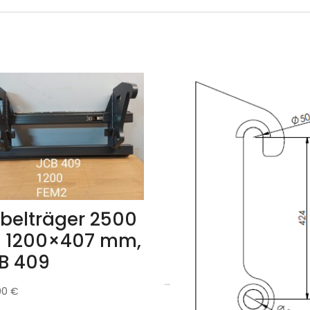
belträger 2500
, 1200×407 mm,
B 409
00
€