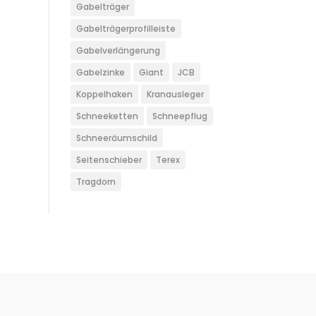
Gabelträger
Gabelträgerprofilleiste
Gabelverlängerung
Gabelzinke
Giant
JCB
Koppelhaken
Kranausleger
Schneeketten
Schneepflug
Schneeräumschild
Seitenschieber
Terex
Tragdorn