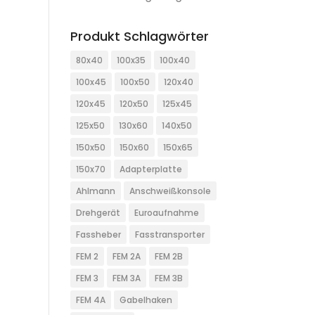
Produkt Schlagwörter
80x40
100x35
100x40
100x45
100x50
120x40
120x45
120x50
125x45
125x50
130x60
140x50
150x50
150x60
150x65
150x70
Adapterplatte
Ahlmann
Anschweißkonsole
Drehgerät
Euroaufnahme
Fassheber
Fasstransporter
FEM 2
FEM 2A
FEM 2B
FEM 3
FEM 3A
FEM 3B
FEM 4A
Gabelhaken