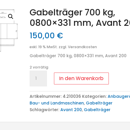
Gabelträger 700 kg,
0800×331 mm, Avant 2
150,00
€
exkl. 19 % MwSt.
zzgl. Versandkosten
Gabelträger 700 kg, 0800×331 mm, Avant 200
2 vorrätig
Gabelträger
In den Warenkorb
700
kg,
0800x331
Artikelnummer:
4.210036
Kategorien:
Anbauger
mm,
Bau- und Landmaschinen
,
Gabelträger
Avant
Schlagwörter:
Avant 200
,
Gabelträger
200
Menge