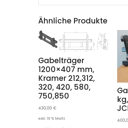
Ähnliche Produkte
Gabelträger
1200×407 mm,
Kramer 212,312,
320, 420, 580,
Ga
750,850
kg
JC
430,00
€
exkl. 19 % MwSt.
400,