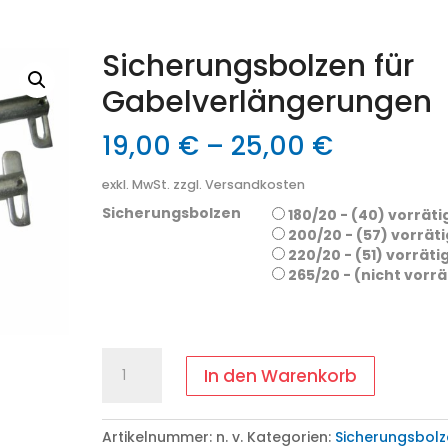
Sicherungsbolzen für
Gabelverlängerungen
19,00
€
–
25,00
€
exkl. MwSt.
zzgl. Versandkosten
Sicherungsbolzen
180/20 - (40) vorräti
200/20 - (57) vorräti
220/20 - (51) vorräti
265/20 - (nicht vorrä
Sicherungsbolzen
In den Warenkorb
für
Gabelverlängerungen
Menge
Artikelnummer:
n. v.
Kategorien:
Sicherungsbolz