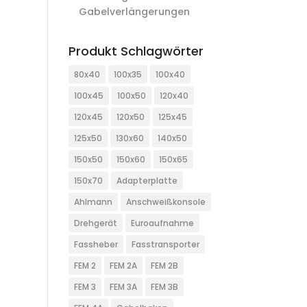
Gabelverlängerungen
Produkt Schlagwörter
80x40
100x35
100x40
100x45
100x50
120x40
120x45
120x50
125x45
125x50
130x60
140x50
150x50
150x60
150x65
150x70
Adapterplatte
Ahlmann
Anschweißkonsole
Drehgerät
Euroaufnahme
Fassheber
Fasstransporter
FEM 2
FEM 2A
FEM 2B
FEM 3
FEM 3A
FEM 3B