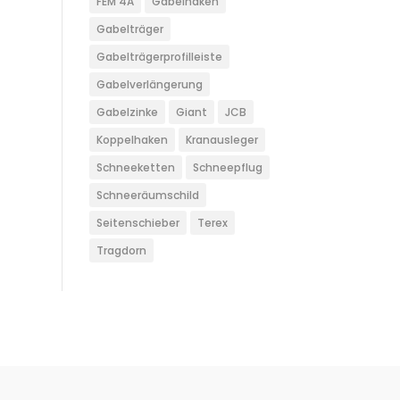
FEM 4A
Gabelhaken
Gabelträger
Gabelträgerprofilleiste
Gabelverlängerung
Gabelzinke
Giant
JCB
Koppelhaken
Kranausleger
Schneeketten
Schneepflug
Schneeräumschild
Seitenschieber
Terex
Tragdorn