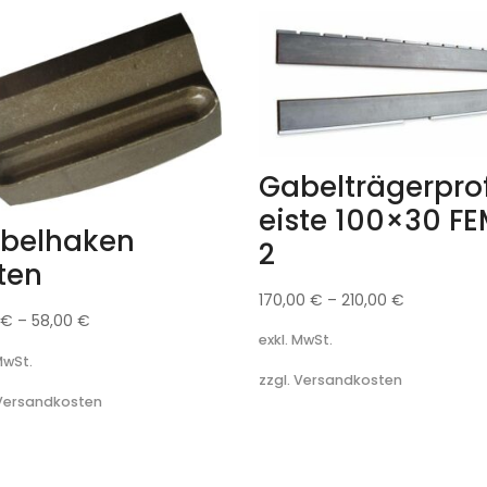
Gabelträgerprof
eiste 100×30 F
belhaken
2
ten
170,00
€
–
210,00
€
0
€
–
58,00
€
exkl. MwSt.
MwSt.
zzgl. Versandkosten
 Versandkosten