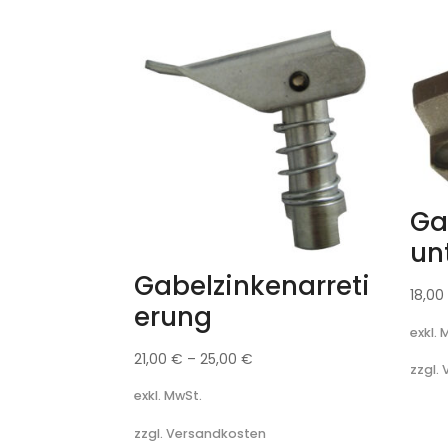
Ga
un
Gabelzinkenarreti
18,0
erung
exkl. 
21,00
€
–
25,00
€
zzgl.
exkl. MwSt.
zzgl. Versandkosten