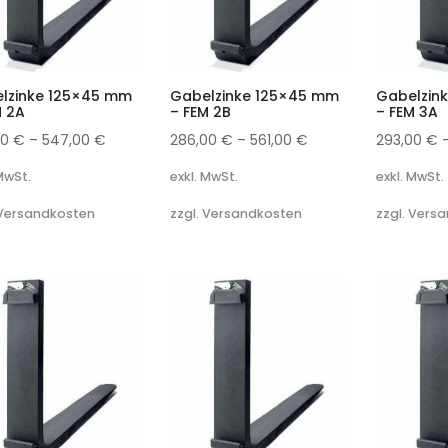
lzinke 125×45 mm
Gabelzinke 125×45 mm
Gabelzin
M 2A
– FEM 2B
– FEM 3A
00
€
–
547,00
€
286,00
€
–
561,00
€
293,00
€
 MwSt.
exkl. MwSt.
exkl. MwSt.
 Versandkosten
zzgl. Versandkosten
zzgl. Vers