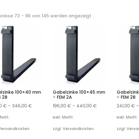
bnisse 73 – 96 von 145 werden angezeigt
lzinke 100×40 mm
Gabelzinke 100×45 mm
Gabelzin
M 2B
– FEM 2A
– FEM 2B
00
€
–
346,00
€
196,00
€
–
440,00
€
241,00
€
 MwSt.
exkl. MwSt.
exkl. MwSt.
 Versandkosten
zzgl. Versandkosten
zzgl. Vers