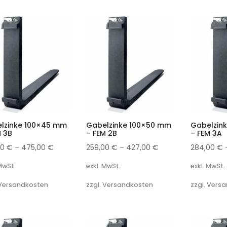
lzinke 100×45 mm
Gabelzinke 100×50 mm
Gabelzin
M 3B
– FEM 2B
– FEM 3A
00
€
–
475,00
€
259,00
€
–
427,00
€
284,00
€
 MwSt.
exkl. MwSt.
exkl. MwSt.
 Versandkosten
zzgl. Versandkosten
zzgl. Vers