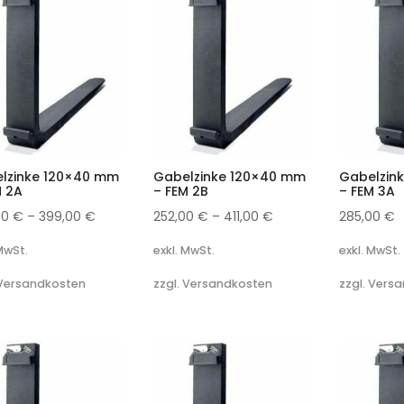
lzinke 120×40 mm
Gabelzinke 120×40 mm
Gabelzin
M 2A
– FEM 2B
– FEM 3A
00
€
–
399,00
€
252,00
€
–
411,00
€
285,00
€
 MwSt.
exkl. MwSt.
exkl. MwSt.
 Versandkosten
zzgl. Versandkosten
zzgl. Vers