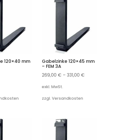
ke 120×40 mm
Gabelzinke 120×45 mm
– FEM 3A
269,00
€
–
331,00
€
exkl. MwSt.
andkosten
zzgl. Versandkosten