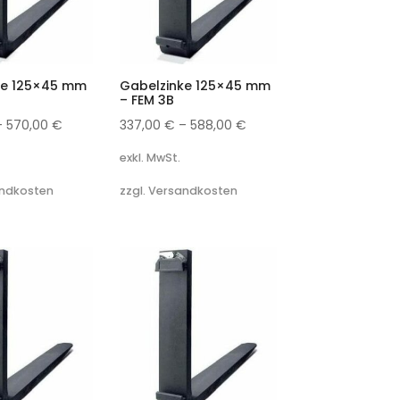
ke 125×45 mm
Gabelzinke 125×45 mm
– FEM 3B
–
570,00
€
337,00
€
–
588,00
€
exkl. MwSt.
andkosten
zzgl. Versandkosten