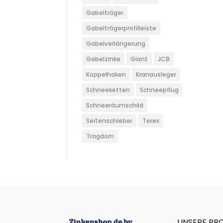
Gabelträger
Gabelträgerprofilleiste
Gabelverlängerung
Gabelzinke
Giant
JCB
Koppelhaken
Kranausleger
Schneeketten
Schneepflug
Schneeräumschild
Seitenschieber
Terex
Tragdorn
UNSERE PR