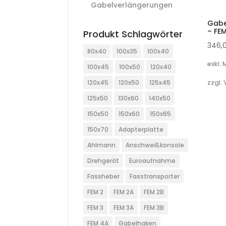
Gabelverlängerungen
Gabe
– FE
Produkt Schlagwörter
346,
80x40
100x35
100x40
exkl.
100x45
100x50
120x40
zzgl.
120x45
120x50
125x45
125x50
130x60
140x50
150x50
150x60
150x65
150x70
Adapterplatte
Ahlmann
Anschweißkonsole
Drehgerät
Euroaufnahme
Fassheber
Fasstransporter
FEM 2
FEM 2A
FEM 2B
FEM 3
FEM 3A
FEM 3B
FEM 4A
Gabelhaken