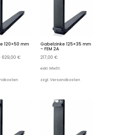
ke 120×50 mm
Gabelzinke 125×35 mm
– FEM 2A
–
629,00
€
217,00
€
exkl. MwSt.
andkosten
zzgl. Versandkosten