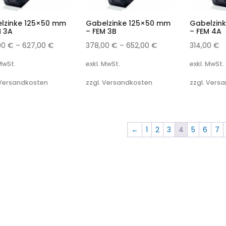
lzinke 125×50 mm
Gabelzinke 125×50 mm
Gabelzin
M 3A
– FEM 3B
– FEM 4A
00
€
–
627,00
€
378,00
€
–
652,00
€
314,00
€
 MwSt.
exkl. MwSt.
exkl. MwSt.
 Versandkosten
zzgl. Versandkosten
zzgl. Vers
←
1
2
3
4
5
6
7