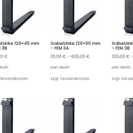
lzinke 120×45 mm
Gabelzinke 120×50 mm
Gabelzin
M 3B
– FEM 3A
– FEM 3B
00
€
311,00
€
–
605,00
€
335,00
€
 MwSt.
exkl. MwSt.
exkl. MwSt.
 Versandkosten
zzgl. Versandkosten
zzgl. Vers