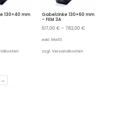
ke 130×40 mm
Gabelzinke 130×60 mm
– FEM 3A
517,00
€
–
782,00
€
exkl. MwSt.
andkosten
zzgl. Versandkosten
→