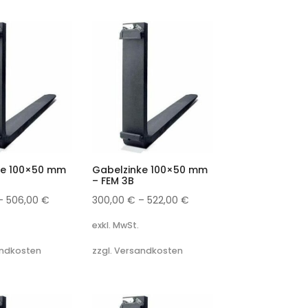
ke 100×50 mm
Gabelzinke 100×50 mm
– FEM 3B
–
506,00
€
300,00
€
–
522,00
€
exkl. MwSt.
andkosten
zzgl. Versandkosten