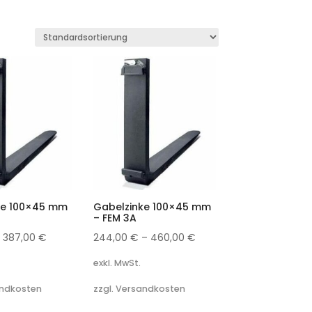
ke 100×45 mm
Gabelzinke 100×45 mm
– FEM 3A
–
387,00
€
244,00
€
–
460,00
€
exkl. MwSt.
andkosten
zzgl. Versandkosten