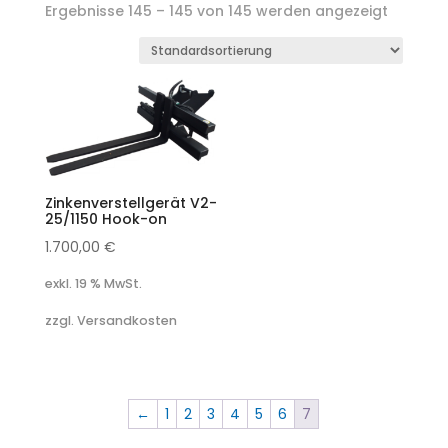
Ergebnisse 145 – 145 von 145 werden angezeigt
Zinkenverstellgerät V2-
25/1150 Hook-on
1.700,00
€
exkl. 19 % MwSt.
zzgl. Versandkosten
←
1
2
3
4
5
6
7