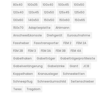
80x40
100x35
100x40
100x45
100x50
120x40
120x45
120x50
125x45
125x50
130x60
140x50
150x50
150x60
150x65
150x70
Adapterplatte
Ahlmann
Anschweißkonsole
Drehgerät
Euroaufnahme
Fassheber
Fasstransporter
FEM 2
FEM 2A
FEM 2B
FEM 3
FEM 3A
FEM 3B
FEM 4A
Gabelhaken
Gabelträger
Gabelträgerprofilleiste
Gabelverlängerung
Gabelzinke
Giant
JCB
Koppelhaken
Kranausleger
Schneeketten
Schneepflug
Schneeräumschild
Seitenschieber
Terex
Tragdorn