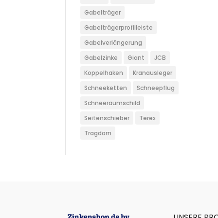
Gabelträger
Gabelträgerprofilleiste
Gabelverlängerung
Gabelzinke
Giant
JCB
Koppelhaken
Kranausleger
Schneeketten
Schneepflug
Schneeräumschild
Seitenschieber
Terex
Tragdorn
UNSERE PR