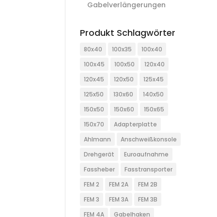
Gabelverlängerungen
Produkt Schlagwörter
80x40
100x35
100x40
100x45
100x50
120x40
120x45
120x50
125x45
125x50
130x60
140x50
150x50
150x60
150x65
150x70
Adapterplatte
Ahlmann
Anschweißkonsole
Drehgerät
Euroaufnahme
Fassheber
Fasstransporter
FEM 2
FEM 2A
FEM 2B
FEM 3
FEM 3A
FEM 3B
FEM 4A
Gabelhaken