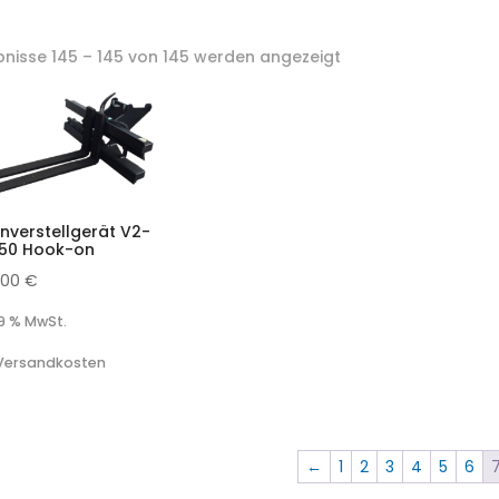
bnisse 145 – 145 von 145 werden angezeigt
enverstellgerät V2-
150 Hook-on
0,00
€
19 % MwSt.
 Versandkosten
←
1
2
3
4
5
6