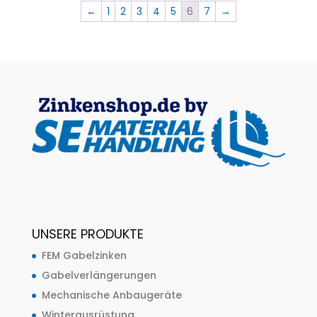
←
1
2
3
4
5
6
7
→
UNSERE PRODUKTE
FEM Gabelzinken
Gabelverlängerungen
Mechanische Anbaugeräte
Winterausrüstung