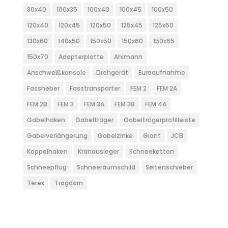
80x40
100x35
100x40
100x45
100x50
120x40
120x45
120x50
125x45
125x50
130x60
140x50
150x50
150x60
150x65
150x70
Adapterplatte
Ahlmann
Anschweißkonsole
Drehgerät
Euroaufnahme
Fassheber
Fasstransporter
FEM 2
FEM 2A
FEM 2B
FEM 3
FEM 3A
FEM 3B
FEM 4A
Gabelhaken
Gabelträger
Gabelträgerprofilleiste
Gabelverlängerung
Gabelzinke
Giant
JCB
Koppelhaken
Kranausleger
Schneeketten
Schneepflug
Schneeräumschild
Seitenschieber
Terex
Tragdorn