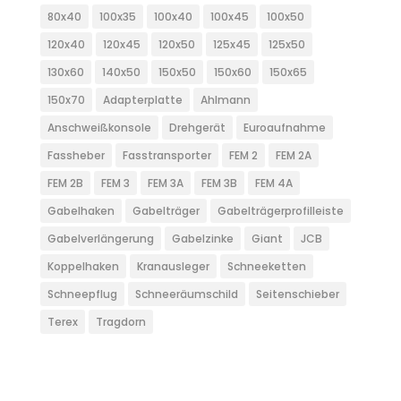
80x40
100x35
100x40
100x45
100x50
120x40
120x45
120x50
125x45
125x50
130x60
140x50
150x50
150x60
150x65
150x70
Adapterplatte
Ahlmann
Anschweißkonsole
Drehgerät
Euroaufnahme
Fassheber
Fasstransporter
FEM 2
FEM 2A
FEM 2B
FEM 3
FEM 3A
FEM 3B
FEM 4A
Gabelhaken
Gabelträger
Gabelträgerprofilleiste
Gabelverlängerung
Gabelzinke
Giant
JCB
Koppelhaken
Kranausleger
Schneeketten
Schneepflug
Schneeräumschild
Seitenschieber
Terex
Tragdorn