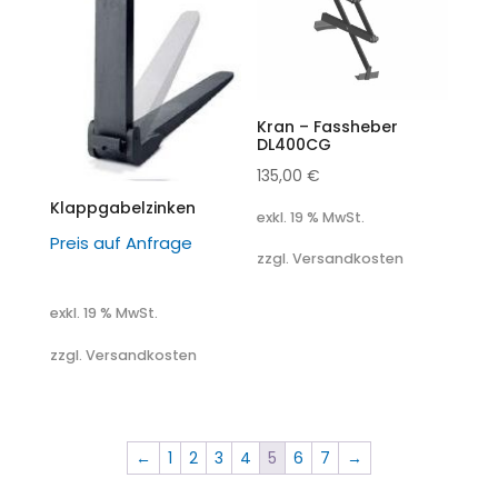
Kran – Fassheber
DL400CG
135,00
€
Klappgabelzinken
exkl. 19 % MwSt.
Preis auf Anfrage
zzgl. Versandkosten
exkl. 19 % MwSt.
zzgl. Versandkosten
←
1
2
3
4
5
6
7
→