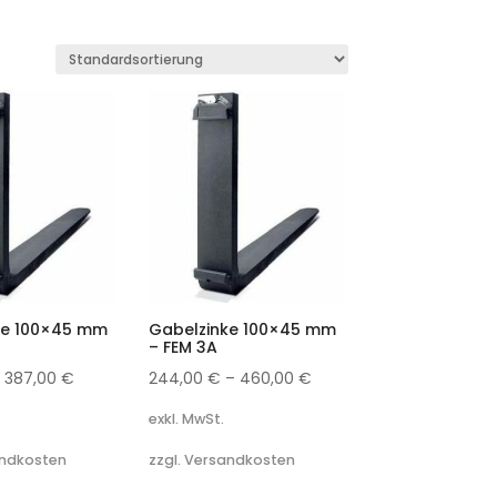
ke 100×45 mm
Gabelzinke 100×45 mm
– FEM 3A
–
387,00
€
244,00
€
–
460,00
€
exkl. MwSt.
andkosten
zzgl. Versandkosten