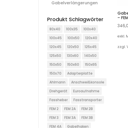
Gabelverlängerungen
Gabe
– FE
Produkt Schlagwörter
346,
80x40
100x35
100x40
exkl.
100x45
100x50
120x40
zzgl.
120x45
120x50
125x45
125x50
130x60
140x50
150x50
150x60
150x65
150x70
Adapterplatte
Ahlmann
Anschweißkonsole
Drehgerät
Euroaufnahme
Fassheber
Fasstransporter
FEM 2
FEM 2A
FEM 2B
FEM 3
FEM 3A
FEM 3B
FEM 4A
Gabelhaken