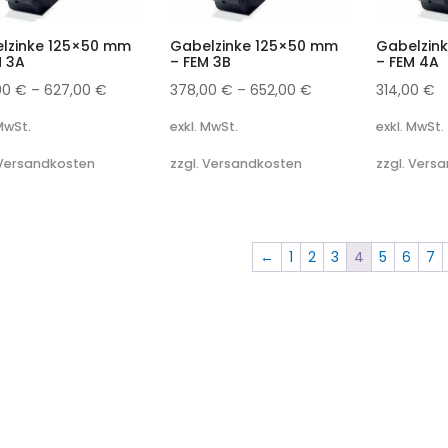
lzinke 125×50 mm
Gabelzinke 125×50 mm
Gabelzin
M 3A
– FEM 3B
– FEM 4A
00
€
–
627,00
€
378,00
€
–
652,00
€
314,00
€
 MwSt.
exkl. MwSt.
exkl. MwSt.
 Versandkosten
zzgl. Versandkosten
zzgl. Vers
←
1
2
3
4
5
6
7