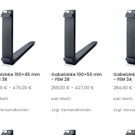
lzinke 100×45 mm
Gabelzinke 100×50 mm
Gabelzin
M 3B
– FEM 2B
– FEM 3A
00
€
–
475,00
€
259,00
€
–
427,00
€
284,00
€
 MwSt.
exkl. MwSt.
exkl. MwSt.
 Versandkosten
zzgl. Versandkosten
zzgl. Vers