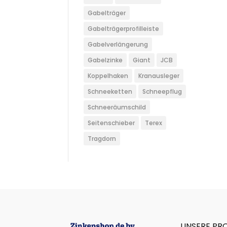
Gabelträger
Gabelträgerprofilleiste
Gabelverlängerung
Gabelzinke
Giant
JCB
Koppelhaken
Kranausleger
Schneeketten
Schneepflug
Schneeräumschild
Seitenschieber
Terex
Tragdorn
UNSERE PR