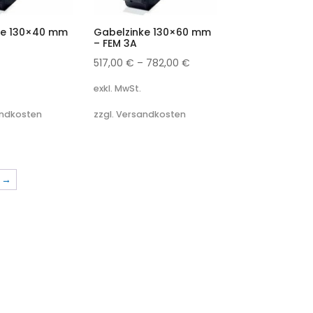
ke 130×40 mm
Gabelzinke 130×60 mm
– FEM 3A
517,00
€
–
782,00
€
exkl. MwSt.
andkosten
zzgl. Versandkosten
→