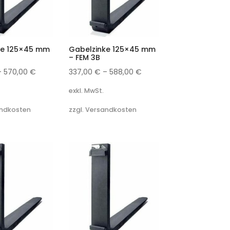
ke 125×45 mm
Gabelzinke 125×45 mm
– FEM 3B
–
570,00
€
337,00
€
–
588,00
€
exkl. MwSt.
andkosten
zzgl. Versandkosten