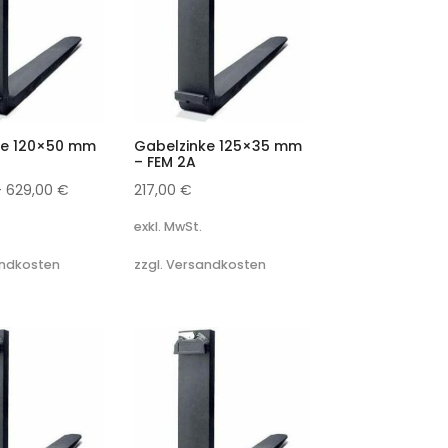
ke 120×50 mm
Gabelzinke 125×35 mm
– FEM 2A
–
629,00
€
217,00
€
exkl. MwSt.
andkosten
zzgl. Versandkosten