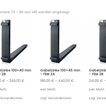
bnisse 73 – 96 von 145 werden angezeigt
lzinke 100×40 mm
Gabelzinke 100×45 mm
Gabelzin
M 2B
– FEM 2A
– FEM 2B
00
€
–
346,00
€
196,00
€
–
440,00
€
241,00
€
 MwSt.
exkl. MwSt.
exkl. MwSt.
 Versandkosten
zzgl. Versandkosten
zzgl. Vers