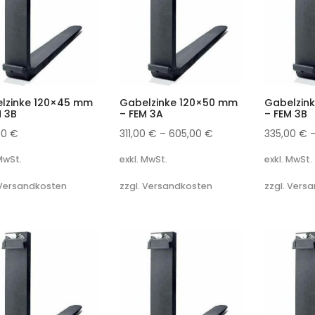
lzinke 120×45 mm
Gabelzinke 120×50 mm
Gabelzin
M 3B
– FEM 3A
– FEM 3B
00
€
311,00
€
–
605,00
€
335,00
€
 MwSt.
exkl. MwSt.
exkl. MwSt.
 Versandkosten
zzgl. Versandkosten
zzgl. Vers