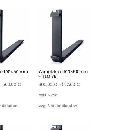
ke 100×50 mm
Gabelzinke 100×50 mm
– FEM 3B
–
506,00
€
300,00
€
–
522,00
€
exkl. MwSt.
andkosten
zzgl. Versandkosten