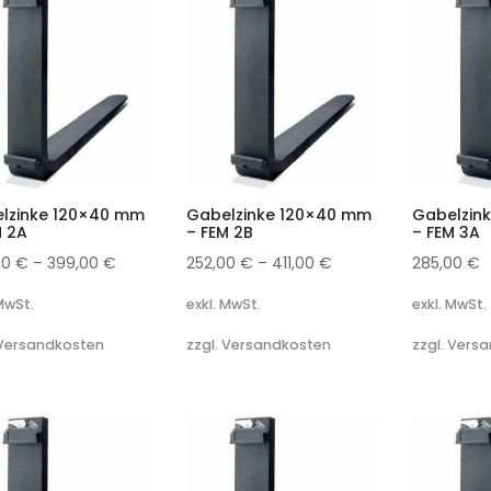
lzinke 120×40 mm
Gabelzinke 120×40 mm
Gabelzin
M 2A
– FEM 2B
– FEM 3A
00
€
–
399,00
€
252,00
€
–
411,00
€
285,00
€
 MwSt.
exkl. MwSt.
exkl. MwSt.
 Versandkosten
zzgl. Versandkosten
zzgl. Vers