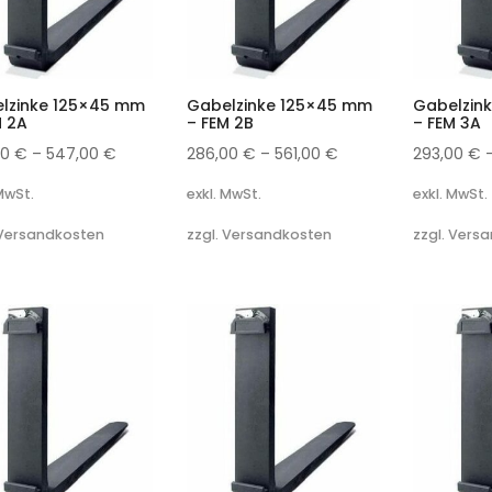
lzinke 125×45 mm
Gabelzinke 125×45 mm
Gabelzin
M 2A
– FEM 2B
– FEM 3A
00
€
–
547,00
€
286,00
€
–
561,00
€
293,00
€
 MwSt.
exkl. MwSt.
exkl. MwSt.
 Versandkosten
zzgl. Versandkosten
zzgl. Vers