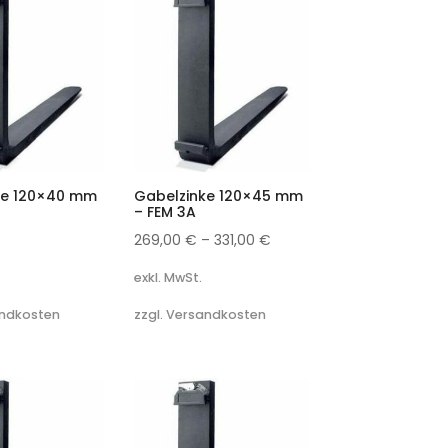
ke 120×40 mm
Gabelzinke 120×45 mm
– FEM 3A
269,00
€
–
331,00
€
exkl. MwSt.
andkosten
zzgl. Versandkosten