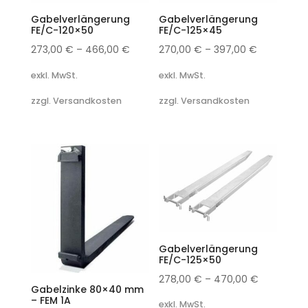
Gabelverlängerung
Gabelverlängerung
FE/C-120×50
FE/C-125×45
273,00
€
–
466,00
€
270,00
€
–
397,00
€
exkl. MwSt.
exkl. MwSt.
zzgl. Versandkosten
zzgl. Versandkosten
Gabelverlängerung
FE/C-125×50
278,00
€
–
470,00
€
Gabelzinke 80×40 mm
– FEM 1A
exkl. MwSt.