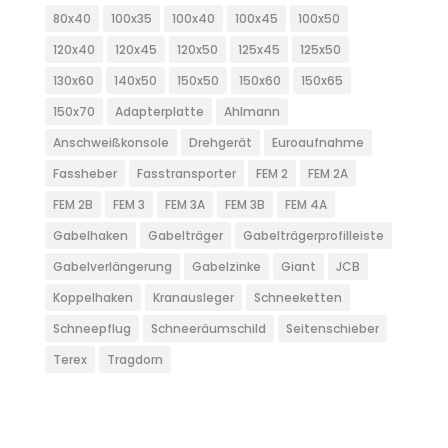
80x40
100x35
100x40
100x45
100x50
120x40
120x45
120x50
125x45
125x50
130x60
140x50
150x50
150x60
150x65
150x70
Adapterplatte
Ahlmann
Anschweißkonsole
Drehgerät
Euroaufnahme
Fassheber
Fasstransporter
FEM 2
FEM 2A
FEM 2B
FEM 3
FEM 3A
FEM 3B
FEM 4A
Gabelhaken
Gabelträger
Gabelträgerprofilleiste
Gabelverlängerung
Gabelzinke
Giant
JCB
Koppelhaken
Kranausleger
Schneeketten
Schneepflug
Schneeräumschild
Seitenschieber
Terex
Tragdorn