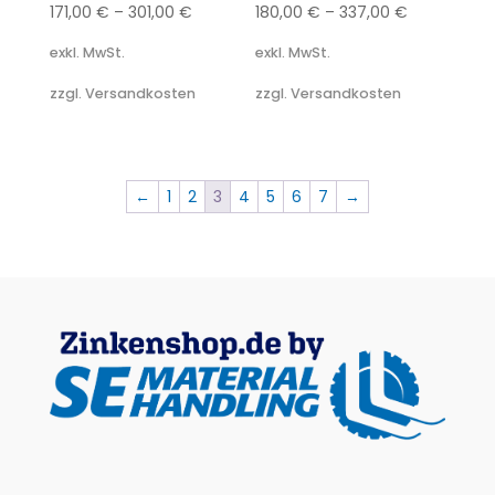
171,00
€
–
301,00
€
180,00
€
–
337,00
€
exkl. MwSt.
exkl. MwSt.
zzgl. Versandkosten
zzgl. Versandkosten
←
1
2
3
4
5
6
7
→