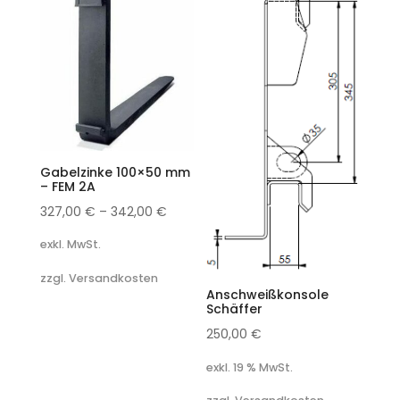
Gabelzinke 100×50 mm
– FEM 2A
327,00
€
–
342,00
€
exkl. MwSt.
zzgl. Versandkosten
Anschweißkonsole
Schäffer
250,00
€
exkl. 19 % MwSt.