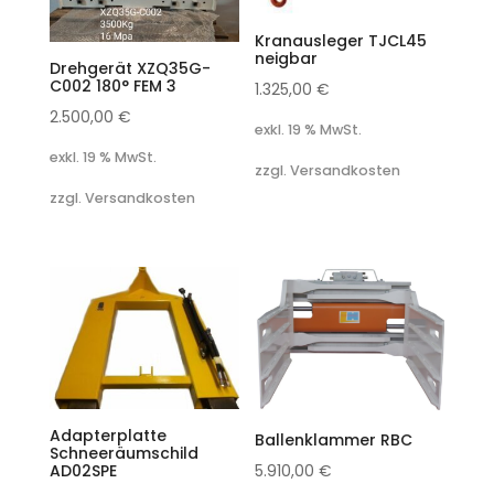
Kranausleger TJCL45
neigbar
Drehgerät XZQ35G-
C002 180° FEM 3
1.325,00
€
2.500,00
€
exkl. 19 % MwSt.
exkl. 19 % MwSt.
zzgl. Versandkosten
zzgl. Versandkosten
Adapterplatte
Ballenklammer RBC
Schneeräumschild
AD02SPE
5.910,00
€