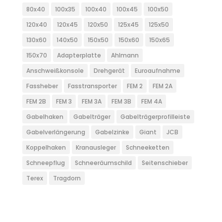
80x40
100x35
100x40
100x45
100x50
120x40
120x45
120x50
125x45
125x50
130x60
140x50
150x50
150x60
150x65
150x70
Adapterplatte
Ahlmann
Anschweißkonsole
Drehgerät
Euroaufnahme
Fassheber
Fasstransporter
FEM 2
FEM 2A
FEM 2B
FEM 3
FEM 3A
FEM 3B
FEM 4A
Gabelhaken
Gabelträger
Gabelträgerprofilleiste
Gabelverlängerung
Gabelzinke
Giant
JCB
Koppelhaken
Kranausleger
Schneeketten
Schneepflug
Schneeräumschild
Seitenschieber
Terex
Tragdorn