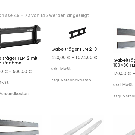
bnisse 49 – 72 von 145 werden angezeigt
Gabelträger FEM 2-3
420,00
€
–
1.074,00
€
lträger FEM 2 mit
Gabelträg
aufnahme
100×30 FE
exkl. MwSt.
00
€
–
560,00
€
170,00
€
zzgl. Versandkosten
 MwSt.
exkl. MwSt.
 Versandkosten
zzgl. Vers