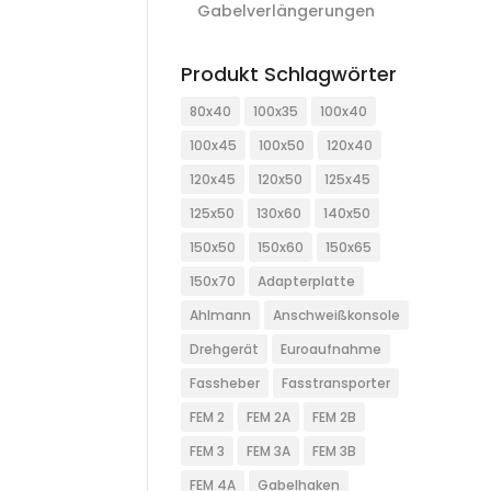
Gabelverlängerungen
Produkt Schlagwörter
80x40
100x35
100x40
100x45
100x50
120x40
120x45
120x50
125x45
125x50
130x60
140x50
150x50
150x60
150x65
150x70
Adapterplatte
Ahlmann
Anschweißkonsole
Drehgerät
Euroaufnahme
Fassheber
Fasstransporter
FEM 2
FEM 2A
FEM 2B
FEM 3
FEM 3A
FEM 3B
FEM 4A
Gabelhaken