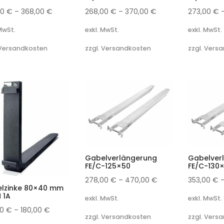
00
€
–
368,00
€
268,00
€
–
370,00
€
273,00
€
 MwSt.
exkl. MwSt.
exkl. MwSt.
 Versandkosten
zzgl. Versandkosten
zzgl. Vers
Gabelverlängerung
Gabelver
FE/C-125×50
FE/C-130
278,00
€
–
470,00
€
353,00
€
lzinke 80×40 mm
 1A
exkl. MwSt.
exkl. MwSt.
00
€
–
180,00
€
zzgl. Versandkosten
zzgl. Vers