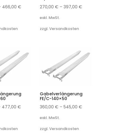
–
466,00
€
270,00
€
–
397,00
€
exkl. MwSt.
andkosten
zzgl. Versandkosten
längerung
Gabelverlängerung
×60
FE/C-140×50
–
477,00
€
360,00
€
–
545,00
€
exkl. MwSt.
andkosten
zzgl. Versandkosten