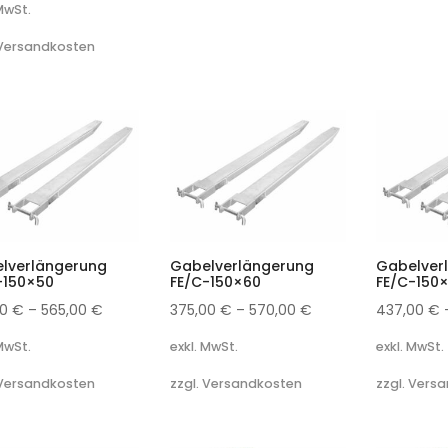
 MwSt.
 Versandkosten
lverlängerung
Gabelverlängerung
Gabelver
-150×50
FE/C-150×60
FE/C-150
00
€
–
565,00
€
375,00
€
–
570,00
€
437,00
€
 MwSt.
exkl. MwSt.
exkl. MwSt.
 Versandkosten
zzgl. Versandkosten
zzgl. Vers