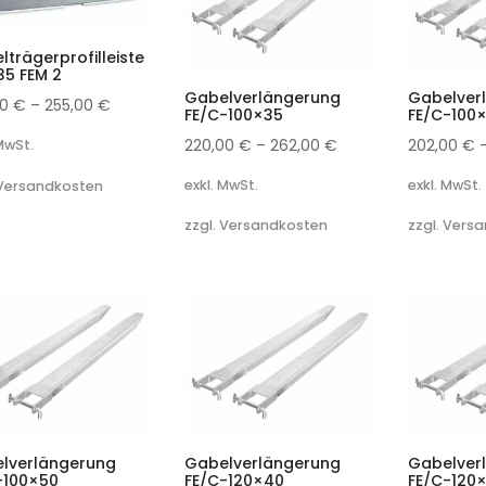
lträgerprofilleiste
35 FEM 2
Gabelverlängerung
Gabelver
00
€
–
255,00
€
FE/C-100×35
FE/C-100
220,00
€
–
262,00
€
202,00
€
 MwSt.
exkl. MwSt.
exkl. MwSt.
 Versandkosten
zzgl. Versandkosten
zzgl. Vers
lverlängerung
Gabelverlängerung
Gabelver
-100×50
FE/C-120×40
FE/C-120