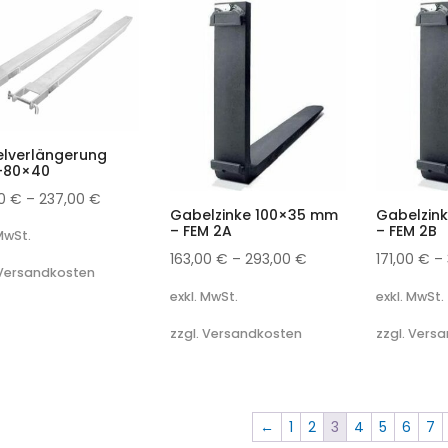
lverlängerung
-80×40
00
€
–
237,00
€
Gabelzinke 100×35 mm
Gabelzin
– FEM 2A
– FEM 2B
 MwSt.
163,00
€
–
293,00
€
171,00
€
–
 Versandkosten
exkl. MwSt.
exkl. MwSt.
zzgl. Versandkosten
zzgl. Vers
←
1
2
3
4
5
6
7