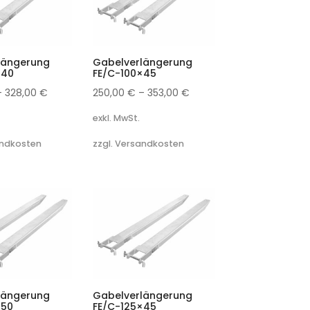
längerung
Gabelverlängerung
×40
FE/C-100×45
–
328,00
€
250,00
€
–
353,00
€
exkl. MwSt.
andkosten
zzgl. Versandkosten
längerung
Gabelverlängerung
×50
FE/C-125×45