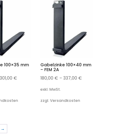
ke 100×35 mm
Gabelzinke 100×40 mm
– FEM 2A
301,00
€
180,00
€
–
337,00
€
exkl. MwSt.
andkosten
zzgl. Versandkosten
→