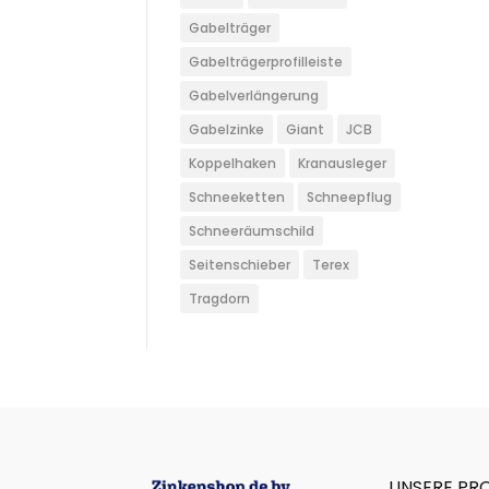
Gabelträger
Gabelträgerprofilleiste
Gabelverlängerung
Gabelzinke
Giant
JCB
Koppelhaken
Kranausleger
Schneeketten
Schneepflug
Schneeräumschild
Seitenschieber
Terex
Tragdorn
UNSERE PR