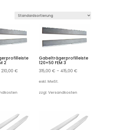
erprofilleiste
Gabelträgerprofilleiste
M 2
120×50 FEM 3
–
210,00
€
315,00
€
–
415,00
€
exkl. MwSt.
andkosten
zzgl. Versandkosten