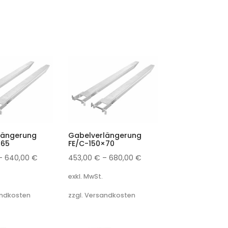
längerung
Gabelverlängerung
×65
FE/C-150×70
–
640,00
€
453,00
€
–
680,00
€
exkl. MwSt.
andkosten
zzgl. Versandkosten