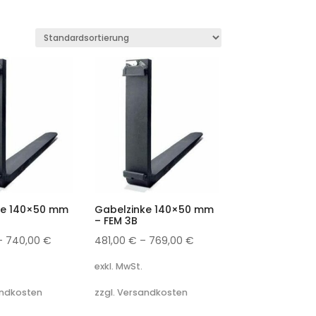
ke 140×50 mm
Gabelzinke 140×50 mm
– FEM 3B
–
740,00
€
481,00
€
–
769,00
€
exkl. MwSt.
andkosten
zzgl. Versandkosten