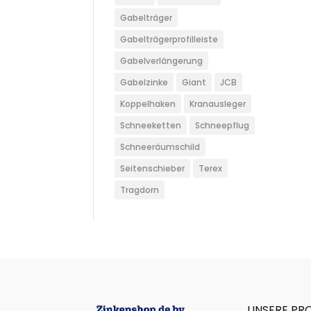
Gabelträger
Gabelträgerprofilleiste
Gabelverlängerung
Gabelzinke
Giant
JCB
Koppelhaken
Kranausleger
Schneeketten
Schneepflug
Schneeräumschild
Seitenschieber
Terex
Tragdorn
UNSERE PR