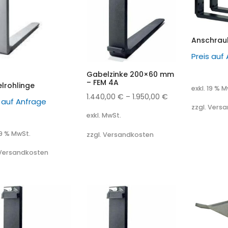
Anschrau
Preis auf
Gabelzinke 200×60 mm
– FEM 4A
lrohlinge
exkl. 19 % 
1.440,00
€
–
1.950,00
€
s auf Anfrage
zzgl. Vers
exkl. MwSt.
19 % MwSt.
zzgl. Versandkosten
 Versandkosten