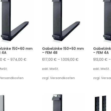
lzinke 150×60 mm
Gabelzinke 150×60 mm
Gabelzin
M 4A
– FEM 4B
– FEM 4A
00
€
–
974,00
€
617,00
€
–
1.009,00
€
913,00
€
 MwSt.
exkl. MwSt.
exkl. MwSt.
 Versandkosten
zzgl. Versandkosten
zzgl. Vers