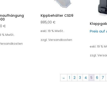
naufhängung
Kippbehälter CSD9
000
885,00
€
Klappgab
00
€
Preis auf
exkl. 19 % MwSt.
19 % MwSt.
zzgl. Versandkosten
 Versandkosten
exkl. 19 % 
zzgl. Vers
←
1
2
3
4
5
6
7