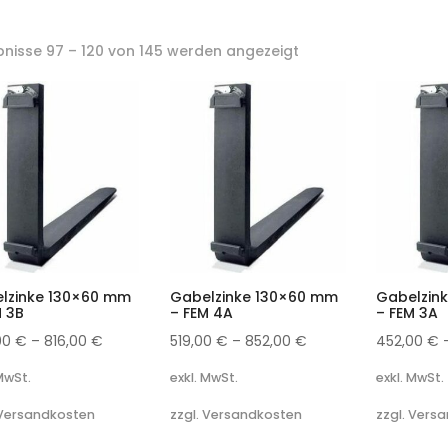
bnisse 97 – 120 von 145 werden angezeigt
lzinke 130×60 mm
Gabelzinke 130×60 mm
Gabelzin
M 3B
– FEM 4A
– FEM 3A
00
€
–
816,00
€
519,00
€
–
852,00
€
452,00
€
 MwSt.
exkl. MwSt.
exkl. MwSt.
 Versandkosten
zzgl. Versandkosten
zzgl. Vers