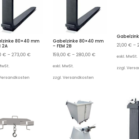
Gabelzink
lzinke 80×40 mm
Gabelzinke 80×40 mm
21,00
€
–
M 2A
– FEM 2B
00
€
–
273,00
€
159,00
€
–
280,00
€
exkl. MwSt.
 MwSt.
exkl. MwSt.
zzgl. Vers
 Versandkosten
zzgl. Versandkosten