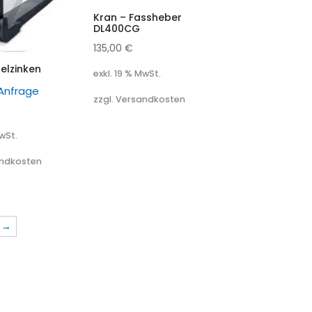
Kran – Fassheber
DL400CG
135,00
€
elzinken
exkl. 19 % MwSt.
 Anfrage
zzgl. Versandkosten
MwSt.
andkosten
→