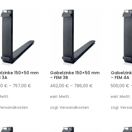
lzinke 150×50 mm
Gabelzinke 150×50 mm
Gabelzin
M 3A
– FEM 3B
– FEM 4A
00
€
–
757,00
€
462,00
€
–
786,00
€
500,00
€
 MwSt.
exkl. MwSt.
exkl. MwSt.
 Versandkosten
zzgl. Versandkosten
zzgl. Vers