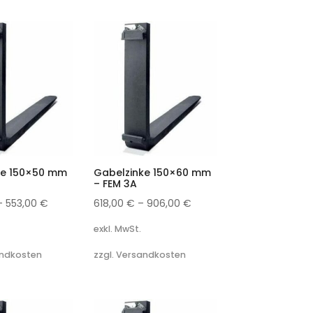
ke 150×50 mm
Gabelzinke 150×60 mm
– FEM 3A
–
553,00
€
618,00
€
–
906,00
€
exkl. MwSt.
andkosten
zzgl. Versandkosten