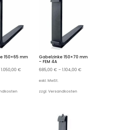
ke 150×65 mm
Gabelzinke 150×70 mm
– FEM 4A
–
1.050,00
€
685,00
€
–
1.104,00
€
exkl. MwSt.
andkosten
zzgl. Versandkosten