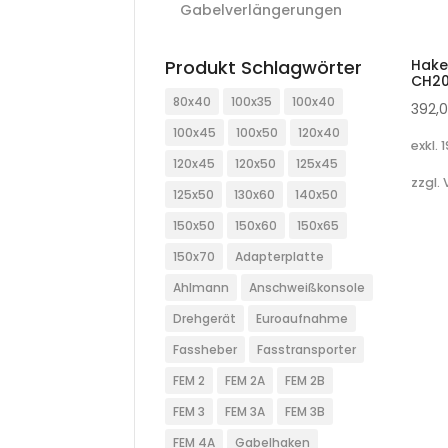
Gabelverlängerungen
Hake
Produkt Schlagwörter
CH2
80x40
100x35
100x40
392,
100x45
100x50
120x40
exkl. 
120x45
120x50
125x45
zzgl.
125x50
130x60
140x50
150x50
150x60
150x65
150x70
Adapterplatte
Ahlmann
Anschweißkonsole
Drehgerät
Euroaufnahme
Fassheber
Fasstransporter
FEM 2
FEM 2A
FEM 2B
FEM 3
FEM 3A
FEM 3B
FEM 4A
Gabelhaken