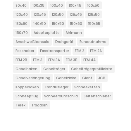
80x40
100x35
100x40
100x45
100x50
120x40
120x45
120x50
125x45
125x50
130x60
140x50
150x50
150x60
150x65
150x70
Adapterplatte
Ahlmann
Anschweißkonsole
Drehgerät
Euroaufnahme
Fassheber
Fasstransporter
FEM 2
FEM 2A
FEM 2B
FEM 3
FEM 3A
FEM 3B
FEM 4A
Gabelhaken
Gabelträger
Gabelträgerprofilleiste
Gabelverlängerung
Gabelzinke
Giant
JCB
Koppelhaken
Kranausleger
Schneeketten
Schneepflug
Schneeräumschild
Seitenschieber
Terex
Tragdorn